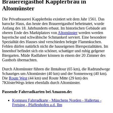
Brauereigasthof Kapplerbräu in
Altomünster
Die Privatbrauerei Kapplerbräu existiert seit dem Jahr 1561. Das
barocke Haus, das heute den Brauereigasthof beheimatet, wurde
Anfang des 18. Jahrhunderts erbaut. Im historischen Gebäude am
oberen Ende des Marktplatzes von
Altomünster
werden werden
bayerische und schwäbische Schmankerl serviert. Eine besondere
Spezialität des Hauses sind verschieden belegte Flammkuchen.
Fehlen dürfen natürlich nicht die hauseigenen Bierspezialitäten. Im
Innenhof befindet sich ein schöner, schattiger und ruhig gelgener
Biergarten. Müde Radfahrer können in einem der 20 Zimmer des
Gasthofs übernachten.
Durch Altomünster führen die Ilmtaltour (65 km), die Radrundwege
Schauriges um Altomünster (40 km) und der Sonnenweg (40 km).
Die
Route West
(44 km) und Route Mitte (29 km) des
7KlösterWegs leiten ebenfalls durch Altomünster.
Passende Fahrradkarten bei Amazon.de:
Kompass Fahrradkarte - Münchens Norden - Hallertau -
Freising - Pfaffenhofen a.d. Ilm